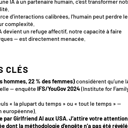
 une IA à un partenaire humain, c’est transformer not
lité.
orce d’interactions calibrées, l’humain peut perdre le
eur complexité.
’IA devient un refuge affectif, notre capacité à faire
arques — est directement menacée.
S CLÉS
des hommes, 22 % des femmes)
considèrent qu’une I
éelle — enquête
IFS/YouGov 2024
(Institute for Famil
uls « la plupart du temps » ou « tout le temps » —
 européenne).
e par Girlfriend AI aux USA. J’attire votre attention
rivée dont la méthodologie d’enqête n’a pas été révélé