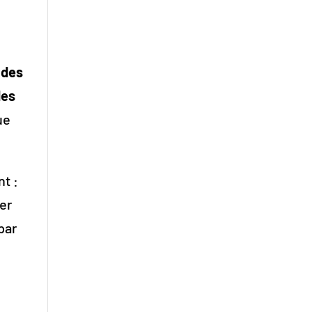
 des
des
ue
nt :
cer
par