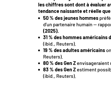
les chiffres sont dont à évaluer a
tendance naissante et réelle que 
50 % des jeunes hommes
préfè
d’un partenaire humain — rappo
(2025).
31 % des hommes américains de
(ibid., Reuters).
19 % des adultes américains
on
Reuters).
80 % des Gen Z
envisageraient u
83 % des Gen Z
estiment possib
(ibid., Reuters).