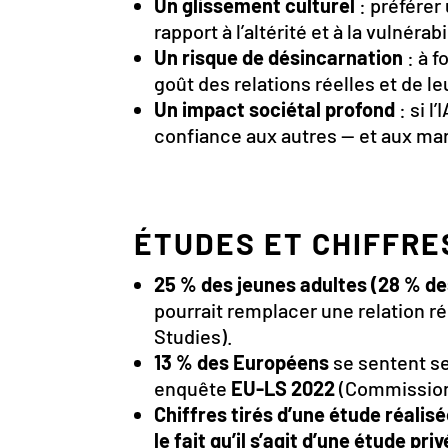
Un glissement culturel
: préférer
rapport à l’altérité et à la vulnérabi
Un risque de désincarnation
: à f
goût des relations réelles et de l
Un impact sociétal profond
: si l
confiance aux autres — et aux m
ÉTUDES ET CHIFFRE
25 % des jeunes adultes (28 % 
pourrait remplacer une relation r
Studies).
13 % des Européens
se sentent se
enquête
EU-LS 2022
(Commission
Chiffres tirés d’une étude réalisé
le fait qu’il s’agit d’une étude p