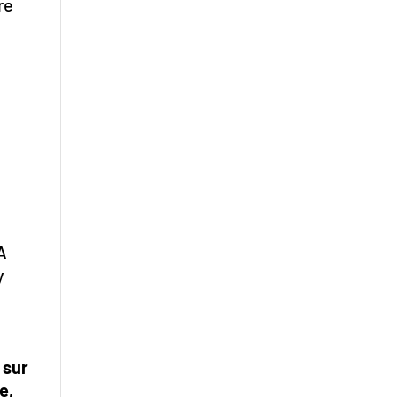
re
A
y
 sur
e,